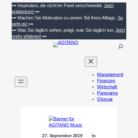
Zum
•••
Inspiration, die nicht im Feed verschwindet.
Jetzt
Inhalt
entdecken!
•••
springen
•••
Machen Sie Motivation zu einem Teil Ihres Alltags.
So
geht es!
•••
•••
Was Sie täglich sehen, prägt, was Sie täglich tun.
Jetzt
mehr erfahren!
•••
S
u
c
h
e
Management
n
Finanzen
Wirtschaft
Panorama
Glossar
27. September 2019
In