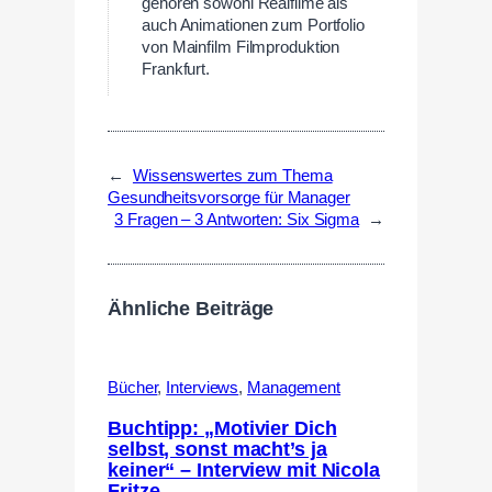
gehören sowohl Realfilme als
auch Animationen zum Portfolio
von Mainfilm Filmproduktion
Frankfurt.
←
Wissenswertes zum Thema
Gesundheitsvorsorge für Manager
3 Fragen – 3 Antworten: Six Sigma
→
Ähnliche Beiträge
Bücher
,
Interviews
,
Management
Buchtipp: „Motivier Dich
selbst, sonst macht’s ja
keiner“ – Interview mit Nicola
Fritze