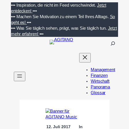
Zum
•••
Inspiration, die nicht im Feed verschwindet.
Jetzt
Inhalt
entdecken!
•••
springen
•••
Machen Sie Motivation zu einem Teil Ihres Alltags.
So
geht es!
•••
•••
Was Sie täglich sehen, prägt, was Sie täglich tun.
Jetzt
mehr erfahren!
•••
S
u
c
h
e
Management
n
Finanzen
Wirtschaft
Panorama
Glossar
12. Juli 2017
In