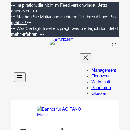
Zum
•••
Inspiration, die nicht im Feed verschwindet.
Jetzt
Inhalt
entdecken!
•••
springen
•••
Machen Sie Motivation zu einem Teil Ihres Alltags.
So
geht es!
•••
•••
Was Sie täglich sehen, prägt, was Sie täglich tun.
Jetzt
mehr erfahren!
•••
S
u
c
h
e
Management
n
Finanzen
Wirtschaft
Panorama
Glossar