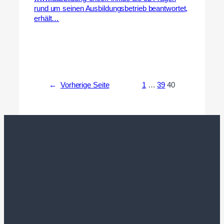
rund um seinen Ausbildungsbetrieb beantwortet,
erhält…
←
Vorherige Seite
1
…
39
40