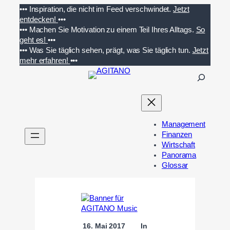
Zum
•••
Inspiration, die nicht im Feed verschwindet.
Jetzt
Inhalt
entdecken!
•••
springen
•••
Machen Sie Motivation zu einem Teil Ihres Alltags.
So
geht es!
•••
•••
Was Sie täglich sehen, prägt, was Sie täglich tun.
Jetzt
mehr erfahren!
•••
S
u
c
h
e
Management
n
Finanzen
Wirtschaft
Panorama
Glossar
16. Mai 2017
In