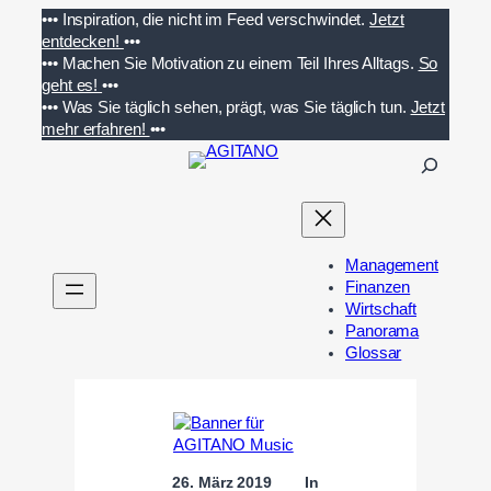
Zum
•••
Inspiration, die nicht im Feed verschwindet.
Jetzt
Inhalt
entdecken!
•••
springen
•••
Machen Sie Motivation zu einem Teil Ihres Alltags.
So
geht es!
•••
•••
Was Sie täglich sehen, prägt, was Sie täglich tun.
Jetzt
mehr erfahren!
•••
S
u
c
h
e
Management
n
Finanzen
Wirtschaft
Panorama
Glossar
26. März 2019
In