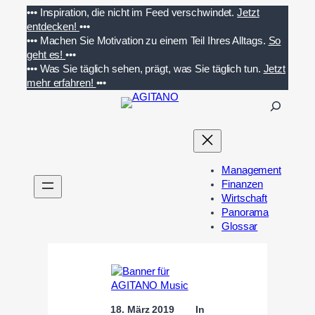
Zum
•••
Inspiration, die nicht im Feed verschwindet.
Jetzt
Inhalt
entdecken!
•••
springen
•••
Machen Sie Motivation zu einem Teil Ihres Alltags.
So
geht es!
•••
•••
Was Sie täglich sehen, prägt, was Sie täglich tun.
Jetzt
mehr erfahren!
•••
S
u
c
h
e
Management
n
Finanzen
Wirtschaft
Panorama
Glossar
18. März 2019
In