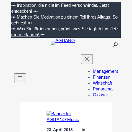
Zum
•••
Inspiration, die nicht im Feed verschwindet.
Jetzt
Inhalt
entdecken!
•••
springen
•••
Machen Sie Motivation zu einem Teil Ihres Alltags.
So
geht es!
•••
•••
Was Sie täglich sehen, prägt, was Sie täglich tun.
Jetzt
mehr erfahren!
•••
S
u
c
h
e
Management
n
Finanzen
Wirtschaft
Panorama
Glossar
23. April 2013
In