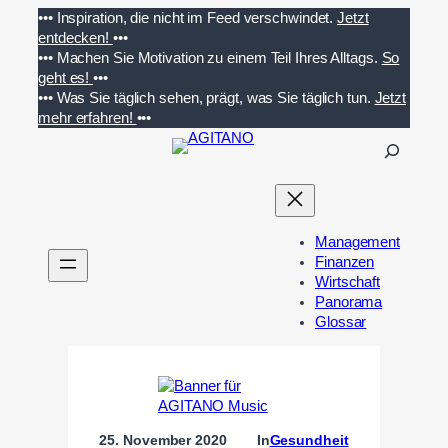
Zum
•••
Inspiration, die nicht im Feed verschwindet.
Jetzt
Inhalt
entdecken!
•••
springen
•••
Machen Sie Motivation zu einem Teil Ihres Alltags.
So
geht es!
•••
•••
Was Sie täglich sehen, prägt, was Sie täglich tun.
Jetzt
mehr erfahren!
•••
S
u
c
h
e
Management
n
Finanzen
Wirtschaft
Panorama
Glossar
25. November 2020
In
Gesundheit