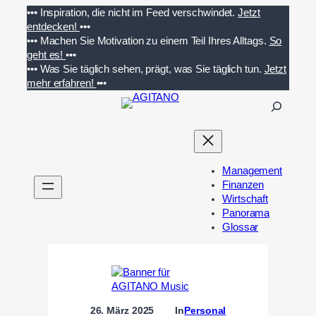
Zum
•••
Inspiration, die nicht im Feed verschwindet.
Jetzt
Inhalt
entdecken!
•••
springen
•••
Machen Sie Motivation zu einem Teil Ihres Alltags.
So
geht es!
•••
•••
Was Sie täglich sehen, prägt, was Sie täglich tun.
Jetzt
mehr erfahren!
•••
S
u
c
h
e
Management
n
Finanzen
Wirtschaft
Panorama
Glossar
26. März 2025
In
Personal