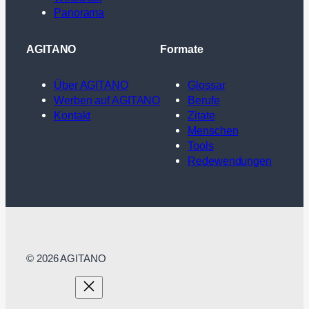
Panorama
AGITANO
Formate
Über AGITANO
Glossar
Werben auf AGITANO
Berufe
Kontakt
Zitate
Menschen
Tools
Redewendungen
© 2026 AGITANO