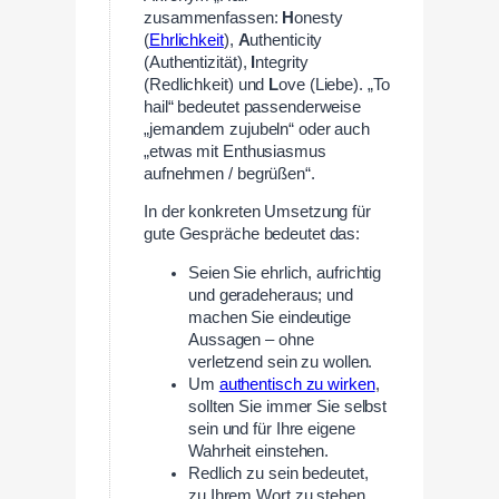
zusammenfassen:
H
onesty
(
Ehrlichkeit
),
A
uthenticity
(Authentizität),
I
ntegrity
(Redlichkeit) und
L
ove (Liebe). „To
hail“ bedeutet passenderweise
„jemandem zujubeln“ oder auch
„etwas mit Enthusiasmus
aufnehmen / begrüßen“.
In der konkreten Umsetzung für
gute Gespräche bedeutet das:
Seien Sie ehrlich, aufrichtig
und geradeheraus; und
machen Sie eindeutige
Aussagen – ohne
verletzend sein zu wollen.
Um
authentisch zu wirken
,
sollten Sie immer Sie selbst
sein und für Ihre eigene
Wahrheit einstehen.
Redlich zu sein bedeutet,
zu Ihrem Wort zu stehen