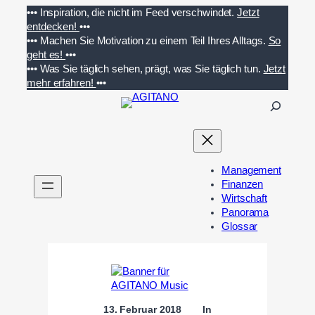
Zum
•••
Inspiration, die nicht im Feed verschwindet.
Jetzt
Inhalt
entdecken!
•••
springen
•••
Machen Sie Motivation zu einem Teil Ihres Alltags.
So
geht es!
•••
•••
Was Sie täglich sehen, prägt, was Sie täglich tun.
Jetzt
mehr erfahren!
•••
S
u
c
h
e
Management
n
Finanzen
Wirtschaft
Panorama
Glossar
13. Februar 2018
In