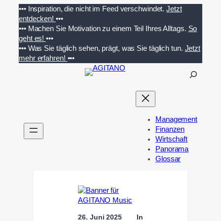
Zum
•••
Inspiration, die nicht im Feed verschwindet.
Jetzt
Inhalt
entdecken!
•••
springen
•••
Machen Sie Motivation zu einem Teil Ihres Alltags.
So
geht es!
•••
•••
Was Sie täglich sehen, prägt, was Sie täglich tun.
Jetzt
mehr erfahren!
•••
S
u
c
h
e
Management
n
Finanzen
Wirtschaft
Panorama
Glossar
26. Juni 2025
In