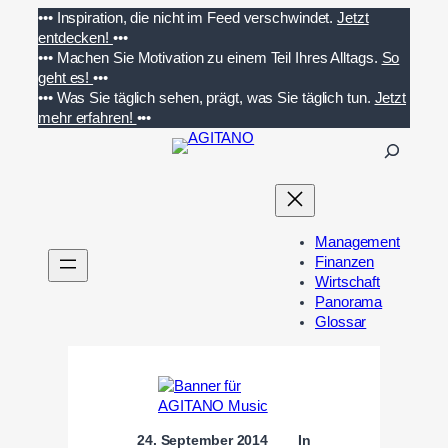
Zum
•••
Inspiration, die nicht im Feed verschwindet.
Jetzt
Inhalt
entdecken!
•••
springen
•••
Machen Sie Motivation zu einem Teil Ihres Alltags.
So
geht es!
•••
•••
Was Sie täglich sehen, prägt, was Sie täglich tun.
Jetzt
mehr erfahren!
•••
S
u
c
h
e
Management
n
Finanzen
Wirtschaft
Panorama
Glossar
24. September 2014
In