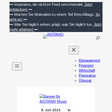
Zum
•••
Inspiration, die nicht im Feed verschwindet.
Jetzt
Inhalt
entdecken!
•••
springen
•••
Machen Sie Motivation zu einem Teil Ihres Alltags.
So
geht es!
•••
•••
Was Sie täglich sehen, prägt, was Sie täglich tun.
Jetzt
mehr erfahren!
•••
S
u
c
h
e
Management
n
Finanzen
Wirtschaft
Panorama
Glossar
9. Juli 2014
In