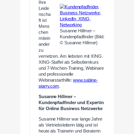
Ihre
Leide
nscha
ft ist
Mens
Susanne Hillmer –
chen
Kundenpfadfinder (Bild:
mitein
© Susanne Hillmer)
ander
zu
vernetzen. Am liebsten mit XING.
XING-Staffel als Selbstlernkurs
und 7-Wochen-Training, Webinare
und professionelle
Webinarstarthilfe:
www.sabine-
piarry.com
.
Susanne Hillmer –
Kundenpfadfinder und Expertin
für Online Business Netzwerke
Susanne Hillmer war lange Jahre
als Vertriebsleiterin tätig und ist
heute als Trainerin und Beraterin