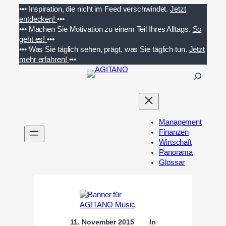
Zum
•••
Inspiration, die nicht im Feed verschwindet.
Jetzt
Inhalt
entdecken!
•••
springen
•••
Machen Sie Motivation zu einem Teil Ihres Alltags.
So
geht es!
•••
•••
Was Sie täglich sehen, prägt, was Sie täglich tun.
Jetzt
mehr erfahren!
•••
S
u
c
h
e
Management
n
Finanzen
Wirtschaft
Panorama
Glossar
11. November 2015
In