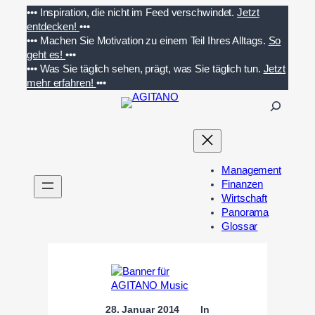
Zum
•••
Inspiration, die nicht im Feed verschwindet.
Jetzt
Inhalt
entdecken!
•••
springen
•••
Machen Sie Motivation zu einem Teil Ihres Alltags.
So
geht es!
•••
•••
Was Sie täglich sehen, prägt, was Sie täglich tun.
Jetzt
mehr erfahren!
•••
S
u
c
h
e
Management
n
Finanzen
Wirtschaft
Panorama
Glossar
28. Januar 2014
In