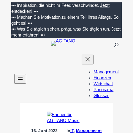
Zum
•••
Inspiration, die nicht im Feed verschwindet.
Jetzt
Inhalt
entdecken!
•••
springen
•••
Machen Sie Motivation zu einem Teil Ihres Alltags.
So
geht es!
•••
•••
Was Sie täglich sehen, prägt, was Sie täglich tun.
Jetzt
mehr erfahren!
•••
S
u
c
h
e
Management
n
Finanzen
Wirtschaft
Panorama
Glossar
16. Juni 2022
In
IT
, 
Management