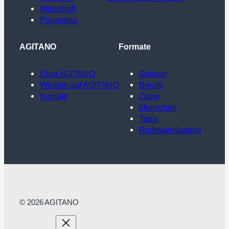
Wirtschaft
Panorama
AGITANO
Formate
Über AGITANO
Glossar
Werben auf AGITANO
Berufe
Kontakt
Zitate
Menschen
Tools
Redewendungen
© 2026 AGITANO