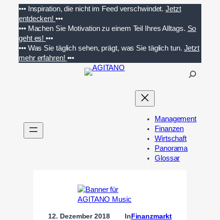
Zum
•••
Inspiration, die nicht im Feed verschwindet.
Jetzt
Inhalt
entdecken!
•••
springen
•••
Machen Sie Motivation zu einem Teil Ihres Alltags.
So
geht es!
•••
•••
Was Sie täglich sehen, prägt, was Sie täglich tun.
Jetzt
mehr erfahren!
•••
S
u
c
h
e
Management
n
Finanzen
Wirtschaft
Panorama
Glossar
12. Dezember 2018
In
Finanzmarkt