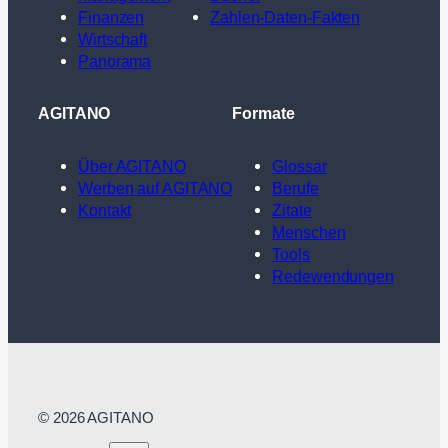
Finanzen
Zahlen-Daten-Fakten
Wirtschaft
Panorama
AGITANO
Formate
Über AGITANO
Glossar
Werben auf AGITANO
Berufe
Kontakt
Zitate
Menschen
Tools
Redewendungen
© 2026 AGITANO