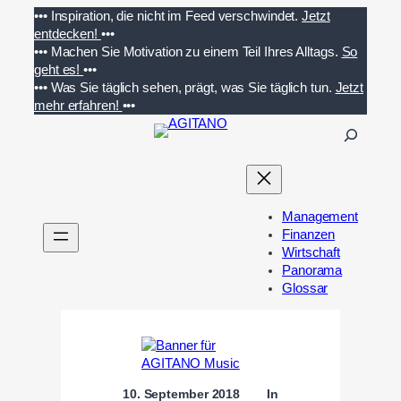
Zum
•••
Inspiration, die nicht im Feed verschwindet.
Jetzt
Inhalt
entdecken!
•••
springen
•••
Machen Sie Motivation zu einem Teil Ihres Alltags.
So
geht es!
•••
•••
Was Sie täglich sehen, prägt, was Sie täglich tun.
Jetzt
mehr erfahren!
•••
S
u
c
h
e
Management
n
Finanzen
Wirtschaft
Panorama
Glossar
10. September 2018
In