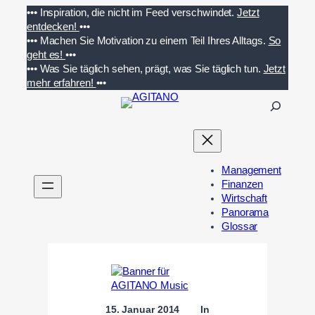
Zum
•••
Inspiration, die nicht im Feed verschwindet.
Jetzt
Inhalt
entdecken!
•••
springen
•••
Machen Sie Motivation zu einem Teil Ihres Alltags.
So
geht es!
•••
•••
Was Sie täglich sehen, prägt, was Sie täglich tun.
Jetzt
mehr erfahren!
•••
S
u
c
h
e
Management
n
Finanzen
Wirtschaft
Panorama
Glossar
15. Januar 2014
In