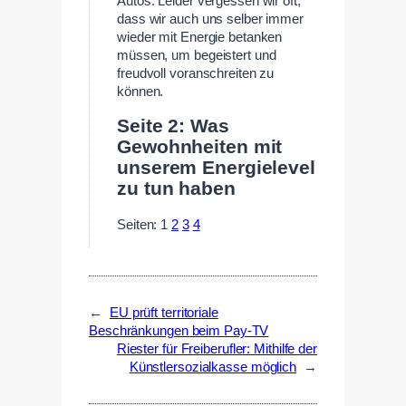
Autos. Leider vergessen wir oft,
dass wir auch uns selber immer
wieder mit Energie betanken
müssen, um begeistert und
freudvoll voranschreiten zu
können.
Seite 2: Was
Gewohnheiten mit
unserem Energielevel
zu tun haben
Seiten:
1
2
3
4
←
EU prüft territoriale
Beschränkungen beim Pay-TV
Riester für Freiberufler: Mithilfe der
Künstlersozialkasse möglich
→