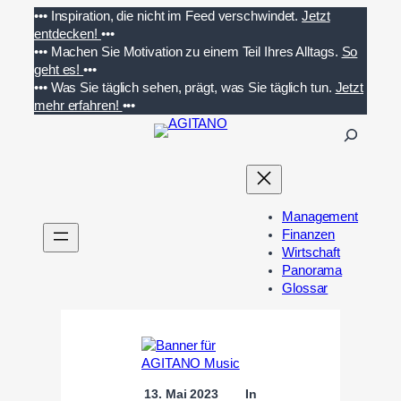
Zum
•••
Inspiration, die nicht im Feed verschwindet.
Jetzt
Inhalt
entdecken!
•••
springen
•••
Machen Sie Motivation zu einem Teil Ihres Alltags.
So
geht es!
•••
•••
Was Sie täglich sehen, prägt, was Sie täglich tun.
Jetzt
mehr erfahren!
•••
S
u
c
h
e
Management
n
Finanzen
Wirtschaft
Panorama
Glossar
13. Mai 2023
In