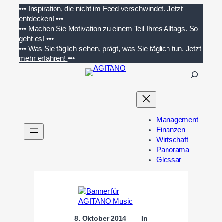
Zum
•••
Inspiration, die nicht im Feed verschwindet.
Jetzt
Inhalt
entdecken!
•••
springen
•••
Machen Sie Motivation zu einem Teil Ihres Alltags.
So
geht es!
•••
•••
Was Sie täglich sehen, prägt, was Sie täglich tun.
Jetzt
mehr erfahren!
•••
S
u
c
h
e
Management
n
Finanzen
Wirtschaft
Panorama
Glossar
8. Oktober 2014
In