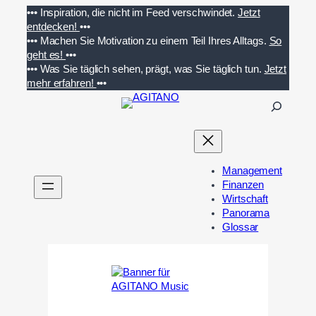
Zum
•••
Inspiration, die nicht im Feed verschwindet.
Jetzt
Inhalt
entdecken!
•••
springen
•••
Machen Sie Motivation zu einem Teil Ihres Alltags.
So
geht es!
•••
•••
Was Sie täglich sehen, prägt, was Sie täglich tun.
Jetzt
mehr erfahren!
•••
S
u
c
h
e
Management
n
Finanzen
Wirtschaft
Panorama
Glossar