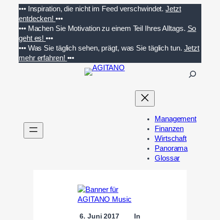
Zum
•••
Inspiration, die nicht im Feed verschwindet.
Jetzt
Inhalt
entdecken!
•••
springen
•••
Machen Sie Motivation zu einem Teil Ihres Alltags.
So
geht es!
•••
•••
Was Sie täglich sehen, prägt, was Sie täglich tun.
Jetzt
mehr erfahren!
•••
S
u
c
h
e
Management
n
Finanzen
Wirtschaft
Panorama
Glossar
6. Juni 2017
In