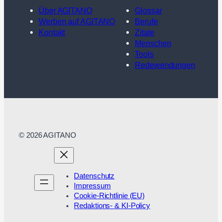
Über AGITANO
Glossar
Werben auf AGITANO
Berufe
Kontakt
Zitate
Menschen
Tools
Redewendungen
© 2026 AGITANO
Datenschutz
Impressum
Cookie-Richtlinie (EU)
Redaktions- & KI-Policy