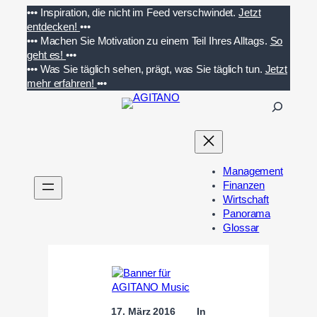
Zum
•••
Inspiration, die nicht im Feed verschwindet.
Jetzt
Inhalt
entdecken!
•••
springen
•••
Machen Sie Motivation zu einem Teil Ihres Alltags.
So
geht es!
•••
•••
Was Sie täglich sehen, prägt, was Sie täglich tun.
Jetzt
mehr erfahren!
•••
S
u
c
h
e
Management
n
Finanzen
Wirtschaft
Panorama
Glossar
17. März 2016
In