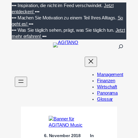
Zum
•••
Inspiration, die nicht im Feed verschwindet.
Jetzt
Inhalt
entdecken!
•••
springen
•••
Machen Sie Motivation zu einem Teil Ihres Alltags.
So
geht es!
•••
•••
Was Sie täglich sehen, prägt, was Sie täglich tun.
Jetzt
mehr erfahren!
•••
S
u
c
h
e
Management
n
Finanzen
Wirtschaft
Panorama
Glossar
6. November 2018
In