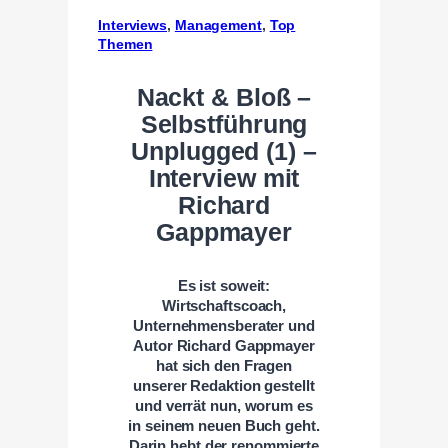
Interviews
, 
Management
, 
Top
Themen
Nackt & Bloß –
Selbstführung
Unplugged (1) –
Interview mit
Richard
Gappmayer
Es ist soweit:
Wirtschaftscoach,
Unternehmensberater und
Autor Richard Gappmayer
hat sich den Fragen
unserer Redaktion gestellt
und verrät nun, worum es
in seinem neuen Buch geht.
Darin hebt der renommierte