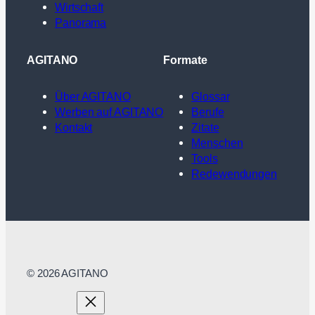
Wirtschaft
Panorama
AGITANO
Formate
Über AGITANO
Glossar
Werben auf AGITANO
Berufe
Kontakt
Zitate
Menschen
Tools
Redewendungen
© 2026 AGITANO