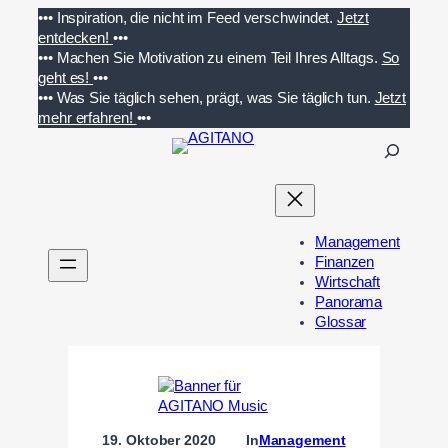
Zum
•••
Inspiration, die nicht im Feed verschwindet.
Jetzt
Inhalt
entdecken!
•••
springen
•••
Machen Sie Motivation zu einem Teil Ihres Alltags.
So
geht es!
•••
•••
Was Sie täglich sehen, prägt, was Sie täglich tun.
Jetzt
mehr erfahren!
•••
S
u
c
h
e
Management
n
Finanzen
Wirtschaft
Panorama
Glossar
19. Oktober 2020
In
Management