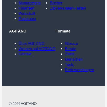
Management
Bücher
Finanzen
Zahlen-Daten-Fakten
Wirtschaft
Panorama
AGITANO
Formate
Über AGITANO
Glossar
Werben auf AGITANO
Berufe
Kontakt
Zitate
Menschen
Tools
Redewendungen
© 2026 AGITANO