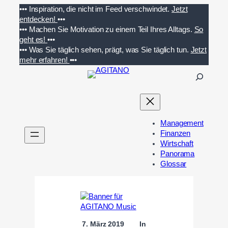
Zum
•••
Inspiration, die nicht im Feed verschwindet.
Jetzt
Inhalt
entdecken!
•••
springen
•••
Machen Sie Motivation zu einem Teil Ihres Alltags.
So
geht es!
•••
•••
Was Sie täglich sehen, prägt, was Sie täglich tun.
Jetzt
mehr erfahren!
•••
S
u
c
h
e
Management
n
Finanzen
Wirtschaft
Panorama
Glossar
7. März 2019
In