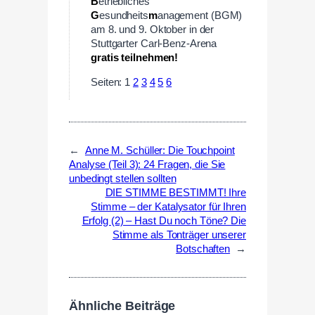
B
etriebliches
G
esundheits
m
anagement (BGM)
am 8. und 9. Oktober in der
Stuttgarter Carl-Benz-Arena
gratis teilnehmen!
Seiten:
1
2
3
4
5
6
←
Anne M. Schüller: Die Touchpoint
Analyse (Teil 3): 24 Fragen, die Sie
unbedingt stellen sollten
DIE STIMME BESTIMMT! Ihre
Stimme – der Katalysator für Ihren
Erfolg (2) – Hast Du noch Töne? Die
Stimme als Tonträger unserer
Botschaften
→
Ähnliche Beiträge