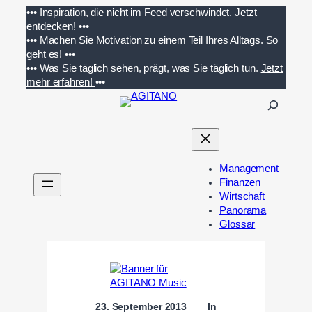
Zum
•••
Inspiration, die nicht im Feed verschwindet.
Jetzt
Inhalt
entdecken!
•••
springen
•••
Machen Sie Motivation zu einem Teil Ihres Alltags.
So
geht es!
•••
•••
Was Sie täglich sehen, prägt, was Sie täglich tun.
Jetzt
mehr erfahren!
•••
S
u
c
h
e
Management
n
Finanzen
Wirtschaft
Panorama
Glossar
23. September 2013
In