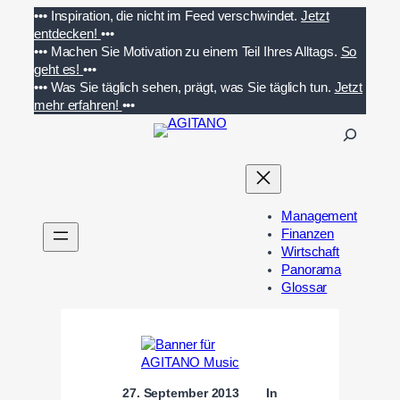
Zum
•••
Inspiration, die nicht im Feed verschwindet.
Jetzt
Inhalt
entdecken!
•••
springen
•••
Machen Sie Motivation zu einem Teil Ihres Alltags.
So
geht es!
•••
•••
Was Sie täglich sehen, prägt, was Sie täglich tun.
Jetzt
mehr erfahren!
•••
S
u
c
h
e
Management
n
Finanzen
Wirtschaft
Panorama
Glossar
27. September 2013
In