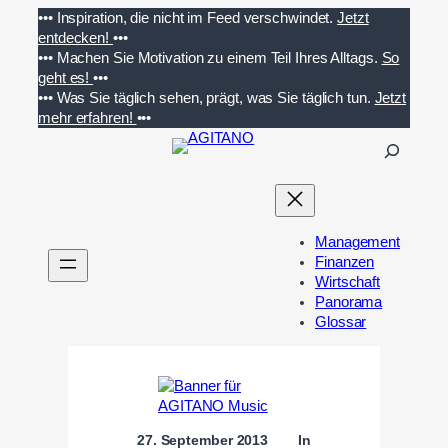
Zum
•••
Inspiration, die nicht im Feed verschwindet.
Jetzt
Inhalt
entdecken!
•••
springen
•••
Machen Sie Motivation zu einem Teil Ihres Alltags.
So
geht es!
•••
•••
Was Sie täglich sehen, prägt, was Sie täglich tun.
Jetzt
mehr erfahren!
•••
S
u
c
h
e
Management
n
Finanzen
Wirtschaft
Panorama
Glossar
27. September 2013
In