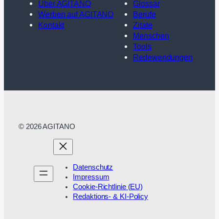
Über AGITANO
Glossar
Werben auf AGITANO
Berufe
Kontakt
Zitate
Menschen
Tools
Redewendungen
© 2026 AGITANO
Datenschutz
Impressum
Cookie-Richtlinie (EU)
Redaktions- & KI-Policy