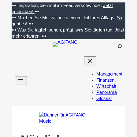
Zum
•••
Inspiration, die nicht im Feed verschwindet.
Jetzt
Inhalt
entdecken!
•••
springen
•••
Machen Sie Motivation zu einem Teil Ihres Alltags.
So
geht es!
•••
•••
Was Sie täglich sehen, prägt, was Sie täglich tun.
Jetzt
mehr erfahren!
•••
S
u
c
h
e
Management
n
Finanzen
Wirtschaft
Panorama
Glossar