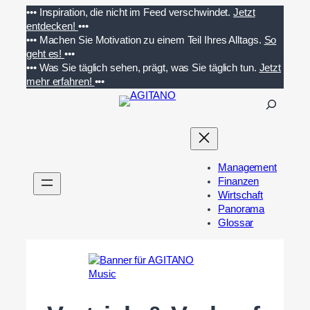
Zum
•••
Inspiration, die nicht im Feed verschwindet.
Jetzt
Inhalt
entdecken!
•••
springen
•••
Machen Sie Motivation zu einem Teil Ihres Alltags.
So
geht es!
•••
•••
Was Sie täglich sehen, prägt, was Sie täglich tun.
Jetzt
mehr erfahren!
•••
S
u
c
h
e
Management
n
Finanzen
Wirtschaft
Panorama
Glossar